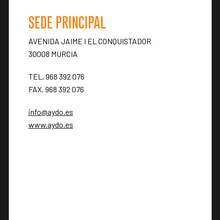
left
blank
SEDE PRINCIPAL
AVENIDA JAIME I EL CONQUISTADOR
30008 MURCIA
TEL. 968 392 076
FAX. 968 392 076
info@aydo.es
www.aydo.es