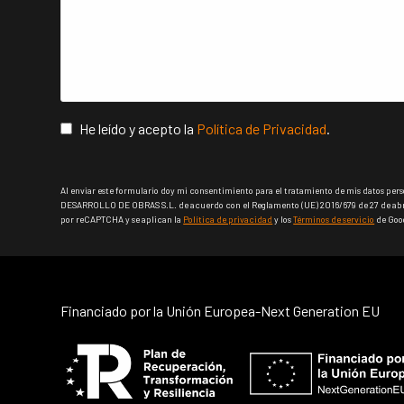
He leído y acepto la
Política de Privacidad
.
Al enviar este formulario doy mi consentimiento para el tratamiento de mis datos per
DESARROLLO DE OBRAS S.L. de acuerdo con el Reglamento (UE) 2016/679 de 27 de abril
por reCAPTCHA y se aplican la
Política de privacidad
y los
Términos de servicio
de Goo
This
field
should
Financiado por la Unión Europea-Next Generation EU
be
left
blank