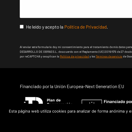
He leído y acepto la
Política de Privacidad
.
Al enviar este formulario doy mi consentimiento para el tratamiento de mis datos per
DESARROLLO DE OBRAS S.L. de acuerdo con el Reglamento (UE) 2016/679 de 27 de abril
por reCAPTCHA y se aplican la
Política de privacidad
y los
Términos de servicio
de Goo
This
field
should
Financiado por la Unión Europea-Next Generation EU
be
left
blank
Esta página web utiliza cookies para analizar de forma anónima y 