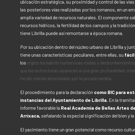
ubicación estratégica, su proximidad y control de las vía
las posteriores vías realizadas por los romanos, en un 
amplia variedad de recursos naturales. El componente salin
recursos hídricos, la fertilidad de los campos y la tradici
tiene Librilla puede así remontarse a época romana.
Por su ubicación dentro del núcleo urbano de Librilla y jun
tiene unas características peculiares, entre ellas, su
fáci
los
siglos ha habido numerosas riadas y desbordamientos 
que las estructuras aparecen a una gran profundidad, mie
ha ido siendo erosionado por la propia rambla.
El procedimiento para la declaración
como BIC para este
instancias del Ayuntamiento de Librilla.
En la tramita
informe favorable la
Real Academia de Bellas Artes de
Arrixaca,
señalando la especial significación del bien y l
El yacimiento tiene un gran potencial como recurso cultur