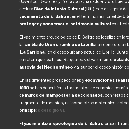
Juventud, Deportes y Portavocía, ha dado el visto bueno a
declara
Bien de Interés Cultural
(BIC), con categoría de
yacimiento de El Salitre
, en el término municipal de
Lib
proteger y conservar el patrimonio cultural
existente
El yacimiento arqueológico de El Salitre se localiza en la t
la
rambla de Orón o rambla de Librilla,
en concreto en l
‘La Sarriona’,
en el casco urbano actual de Librilla. Junto
carretera que iba hacia Barqueros y el yacimiento
está de
autovía del Mediterráneo
y al sur por el casco histórico
En las diferentes prospecciones y
excavaciones realiz
1999
se han descubierto fragmentos de cerámica común r
de
muros de mampostería seccionados,
con restos d
fragmento de mosaico, así como otros materiales, datad
principi
os del siglo VI.
El
yacimiento arqueológico de El Salitre
presenta una