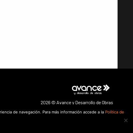
2026 © Avance y Desarrollo de Obras
eriencia de navegación. Para más información accede a la
Política de
LinkedIn
Facebook
Instagram
privacidad
Política de cookies
Aviso legal
Contacto