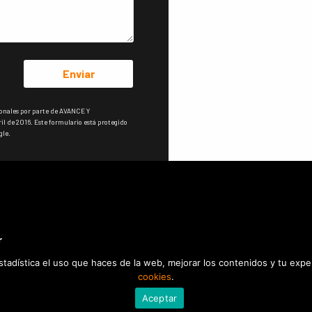
Enviar
sonales por parte de AVANCE Y
 de 2016. Este formulario está protegido
gle.
estadística el uso que haces de la web, mejorar los contenidos y tu exp
cookies
.
Política de 
Aceptar