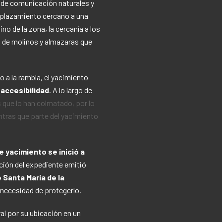
s de comunicación naturales y
emplazamiento cercano a una
o de la zona, la cercanía a los
ón de molinos y almazaras que
to a la rambla, el yacimiento
l accesibilidad
. A lo largo de
que lo han colmatado, por lo
ntras que parte del yacimiento
 yacimiento se inició a
ción del expediente emitió
 Santa María de la
a necesidad de protegerlo.
al por su ubicación en un