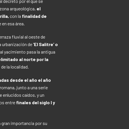
l decreto por el que se
 zona arqueológica,
el
rilla,
con la
finalidad de
 en esa área.
erraza fluvial al oeste de
a urbanización de
‘El Salitre’ o
 al yacimiento pasa la antigua
limitado al norte por la
 de la localidad.
adas desde el año el año
omana, junto a una serie
e enlucidos caídos, y un
os entre
finales del siglo I y
 gran importancia por su