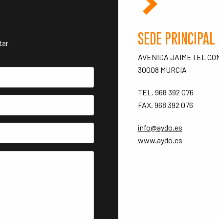
SEDE PRINCIPAL
tar
AVENIDA JAIME I EL C
30008 MURCIA
TEL. 968 392 076
FAX. 968 392 076
info@aydo.es
www.aydo.es